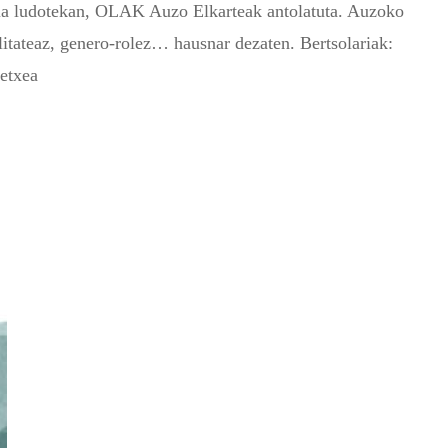
kia ludotekan, OLAK Auzo Elkarteak antolatuta. Auzoko
litateaz, genero-rolez… hausnar dezaten. Bertsolariak:
etxea