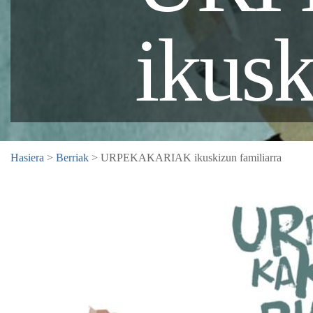
ikusk
Hasiera
>
Berriak
> URPEKAKARIAK ikuskizun familiarra