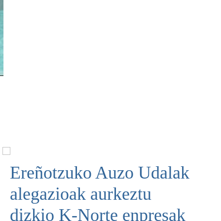
Ereñotzuko Auzo Udalak
alegazioak aurkeztu
dizkio K-Norte enpresak