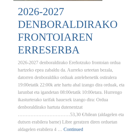
2026-2027
DENBORALDIRAKO
FRONTOIAREN
ERRESERBA
2026-2027 denboraldirako Ereñotzuko frontoian ordua
hartzeko epea zabaldu da. Aurreko urteetan bezala,
datorren denboraldiko orduak astelehenetik ostiralera
19:00etatik 22:00k arte hartu ahal izango dira orduak, eta
larunbat eta igandetan 08:00etatik 10:00etara. Hurrengo
ikasturterako tarifak hauexek izango dira: Ordua
denboraldirako hartuta dutenentzat
……………………………53,30 €/hilean (aldagelen eta
dutxen erabilera barne) Libre geratzen diren orduetan
aldagelen erabilera 4 …
Continued