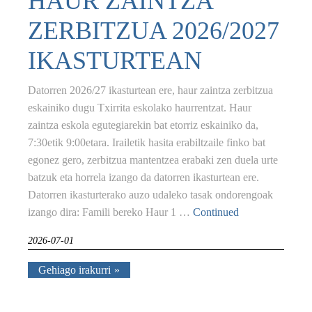
HAUR ZAINTZA
ZERBITZUA 2026/2027
IKASTURTEAN
Datorren 2026/27 ikasturtean ere, haur zaintza zerbitzua
eskainiko dugu Txirrita eskolako haurrentzat. Haur
zaintza eskola egutegiarekin bat etorriz eskainiko da,
7:30etik 9:00etara. Irailetik hasita erabiltzaile finko bat
egonez gero, zerbitzua mantentzea erabaki zen duela urte
batzuk eta horrela izango da datorren ikasturtean ere.
Datorren ikasturterako auzo udaleko tasak ondorengoak
izango dira: Famili bereko Haur 1 …
Continued
2026-07-01
Gehiago irakurri