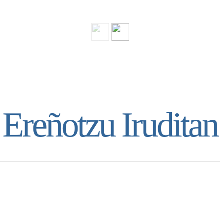
Ereñotzu Iruditan