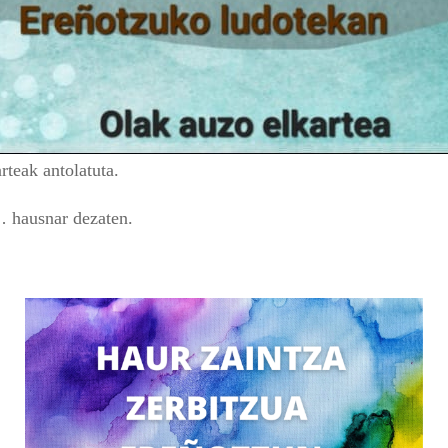
teak antolatuta.
… hausnar dezaten.