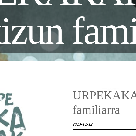
izun fami
URPEKAKAR
familiarra
2023-12-12