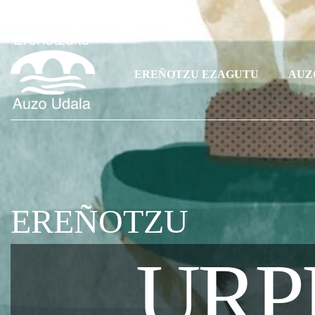
EREÑOTZU EZAGUTU
AUZ
EREÑOTZU
URP