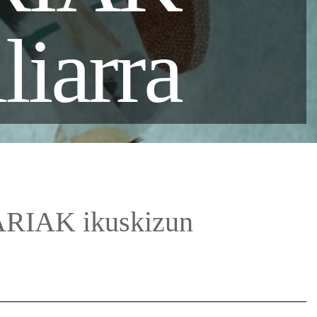
liarra
IAK ikuskizun