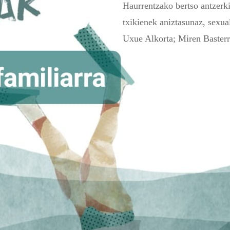
Haurrentzako bertso antzer
txikienek aniztasunaz, sexua
Uxue Alkorta; Miren Basterr