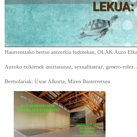
Haurrentzako bertso antzerkia ludotekan, OLAK Auzo Elkar
Auzoko txikienek aniztasunaz, sexualitateaz, genero-rolez
Bertsolariak: Uxue Alkorta; Miren Basterretxea