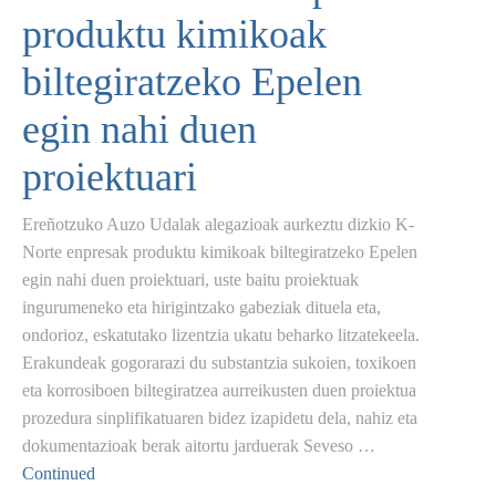
produktu kimikoak
biltegiratzeko Epelen
egin nahi duen
proiektuari
Ereñotzuko Auzo Udalak alegazioak aurkeztu dizkio K-
Norte enpresak produktu kimikoak biltegiratzeko Epelen
egin nahi duen proiektuari, uste baitu proiektuak
ingurumeneko eta hirigintzako gabeziak dituela eta,
ondorioz, eskatutako lizentzia ukatu beharko litzatekeela.
Erakundeak gogorarazi du substantzia sukoien, toxikoen
eta korrosiboen biltegiratzea aurreikusten duen proiektua
prozedura sinplifikatuaren bidez izapidetu dela, nahiz eta
dokumentazioak berak aitortu jarduerak Seveso …
Continued