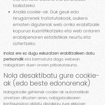
baliatzeko.
Analisi cookie-ak. Guk geuk edo
hirugarrenek tratatutakoak, aukera
ematen digutenak web orriko erabiltzaile
kopurua kuantifikatzeko eta web orriaren
erabilpenaren estatistikak neurtu eta
aztertzeko.
Inolaz ere ez dugu eskuratzen erabiltzaileen datu
pertsonalik
eta bermatuta dago webean
nabigatzen duen ororen pribatutasuna.
Nola desaktibatu gure cookie-
ak (edo beste edonorenak)
Nabigatzaile gehienek cookie-ak automatikoki
onartzen dituzten arren, nabigatzailearen
konfigurazioa aldatu dezakezu zure ekipoan