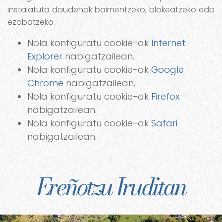
instalatuta daudenak baimentzeko, blokeatzeko edo
ezabatzeko.
Nola konfiguratu cookie-ak
Internet
Explorer
nabigatzailean.
Nola konfiguratu cookie-ak
Google
Chrome
nabigatzailean.
Nola konfiguratu cookie-ak
Firefox
nabigatzailean.
Nola konfiguratu cookie-ak
Safari
nabigatzailean.
Ereñotzu Iruditan