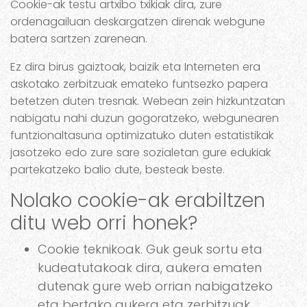
Cookie-ak testu artxibo txikiak dira, zure
ordenagailuan deskargatzen direnak webgune
batera sartzen zarenean.
Ez dira birus gaiztoak, baizik eta Interneten era
askotako zerbitzuak emateko funtsezko papera
betetzen duten tresnak. Webean zein hizkuntzatan
nabigatu nahi duzun gogoratzeko, webgunearen
funtzionaltasuna optimizatuko duten estatistikak
jasotzeko edo zure sare sozialetan gure edukiak
partekatzeko balio dute, besteak beste.
Nolako cookie-ak erabiltzen
ditu web orri honek?
Cookie teknikoak. Guk geuk sortu eta
kudeatutakoak dira, aukera ematen
dutenak gure web orrian nabigatzeko
eta bertako aukera eta zerbitzuak