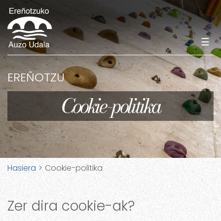
☰
EREÑOTZU
Cookie-politika
Hasiera
> Cookie-politika
Zer dira cookie-ak?