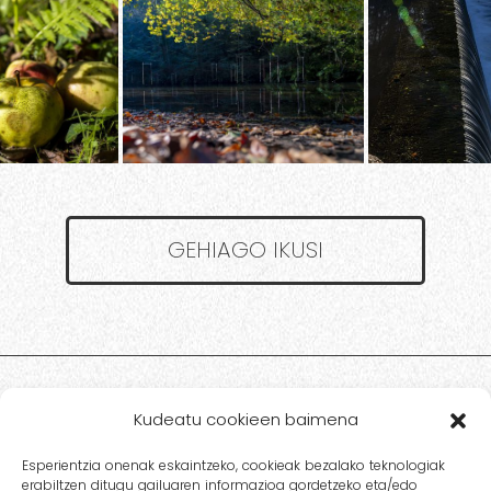
GEHIAGO IKUSI
Kudeatu cookieen baimena
Esperientzia onenak eskaintzeko, cookieak bezalako teknologiak
erabiltzen ditugu gailuaren informazioa gordetzeko eta/edo