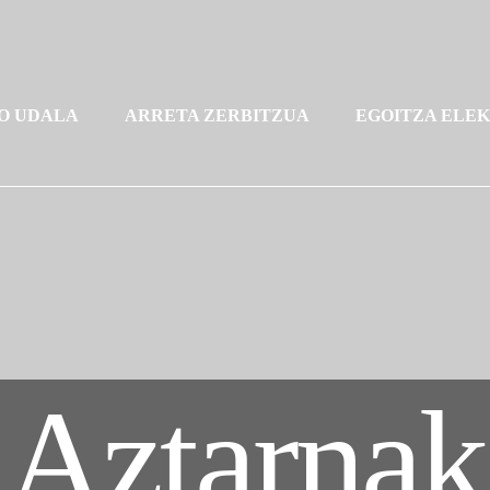
O UDALA
ARRETA ZERBITZUA
EGOITZA ELE
Aztarnak