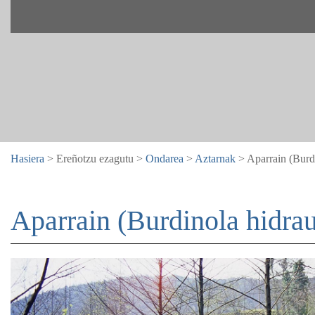
Hasiera
> Ereñotzu ezagutu >
Ondarea
>
Aztarnak
> Aparrain (Burdi
Aparrain (Burdinola hidrau