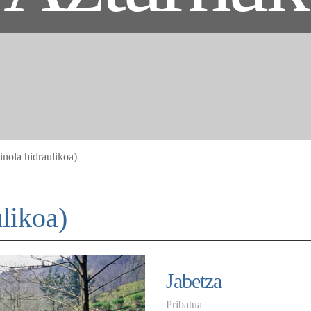
nola hidraulikoa)
likoa)
Jabetza
Pribatua