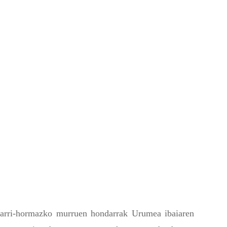
 harri-hormazko murruen hondarrak Urumea ibaiaren