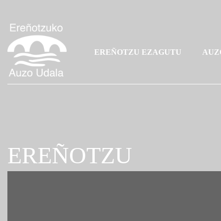
EREÑOTZU EZAGUTU
AUZ
EREÑOTZU