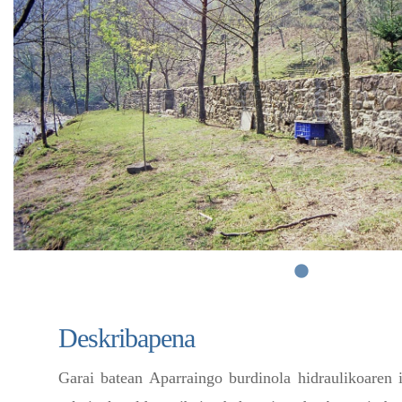
Deskribapena
Garai batean Aparraingo burdinola hidraulikoaren