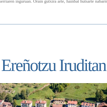
serriaren inguruan. Orain gutxira arte, hainbat hutsarte naba
Ereñotzu Iruditan