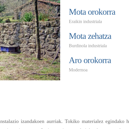
Mota orokorra
Eraikin industriala
Mota zehatza
Burdinola industriala
Aro orokorra
Modernoa
 instalazio izandakoen aurriak. Tokiko materialez egindako