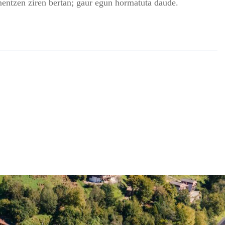
rmentzen ziren bertan; gaur egun hormatuta daude.