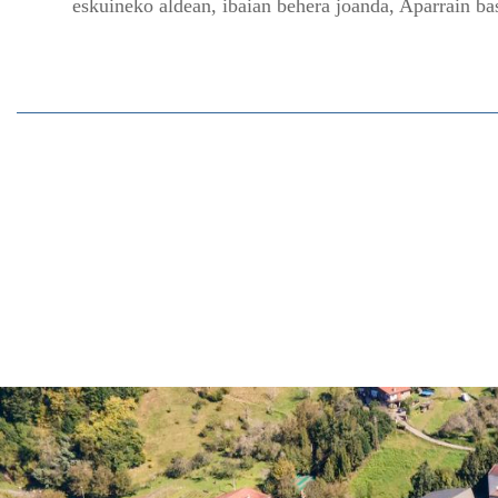
eskuineko aldean, ibaian behera joanda, Aparrain ba