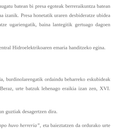
mugatu batean bi presa egoteak berreraikuntza batean
na izanik. Presa honetatik uraren desbideratze ubidea
atze ugariengatik, baina lantegitik gertuago dagoen
entral Hidroelektrikoaren emaria handitzeko egina.
da, burdinolarengatik ordaindu beharreko eskubideak
Beraz, urte batzuk lehenago eraikia izan zen, XVI.
n guztiak desagertzen dira.
mpo huvo herreria”,
eta baieztatzen da ordurako urte