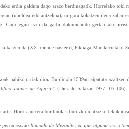
aldeko erdia galduta dago arazo berdinagatik. Horrelako toki 
k agian (uholdea edo antzekoa); ur gora kokatzen dena zaharre
uz. Gaur egun ezin da garbi dokumentatu gertatutako irrist
at kokatzen da (XX. mende hasiera), Pikoaga-Mandarrietako Z
koak nahiko urriak dira. Burdinola 1539an aipatuta azaltzen 
difico Joanes de Aguirre”
(Diez de Salazar 1977:105-106). 
arte. Hortik aurrera burdinolari buruzko idatzizko lekukotasu
y pertenesçido llamado de Mezquite, en que alguna vez o tie