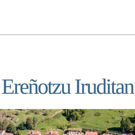
Ereñotzu Iruditan