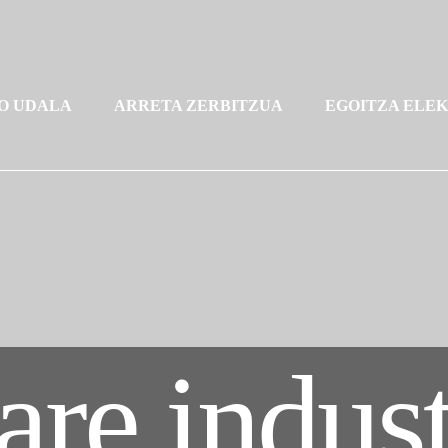
O UDALA
ARRETA ZERBITZUA
EGOITZA ELE
re indust