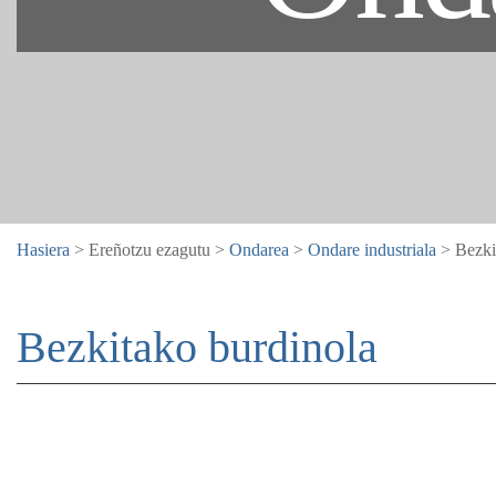
Hasiera
> Ereñotzu ezagutu >
Ondarea
>
Ondare industriala
> Bezki
Bezkitako burdinola