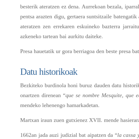
besterik ateratzen ez dena. Aurrekoan bezala, iparr
pentsa arazten digu, gertaera suntsitzaile batengati
ateratzen zen errekaren eskuineko bazterra jarrait
azkeneko tartean bai aurkitu daiteke.
Presa hauetatik ur gora berriagoa den beste presa b
Datu historikoak
Bezkiteko burdinola honi buruz dauden datu histori
onartzen direnean “
que se nombre Mesquite, que e
mendeko lehenengo hamarkadetan.
Martxan iraun zuen gutxienez XVII. mende hasierara 
1662an jada auzi judizial bat aipatzen da “
la cassa 