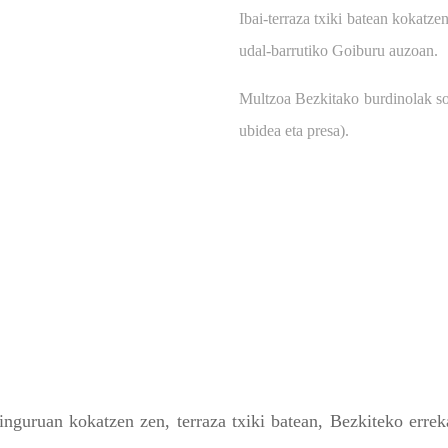
Ibai-terraza txiki batean kokat
udal-barrutiko Goiburu auzoan.
Multzoa Bezkitako burdinolak soil
ubidea eta presa).
inguruan kokatzen zen, terraza txiki batean, Bezkiteko erre