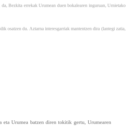
zen da, Bezkita errekak Urumean duen bokalearen inguruan, Urnietako
ik osatzen du. Aztarna interesgarriak mantentzen dira (lantegi zatia,
ka eta Urumea batzen diren tokitik gertu, Urumearen