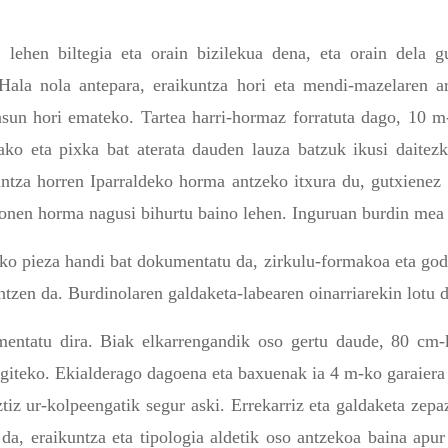
 lehen biltegia eta orain bizilekua dena, eta orain dela g
. Hala nola antepara, eraikuntza hori eta mendi-mazelaren 
asun hori emateko. Tartea harri-hormaz forratuta dago, 10 m
itako eta pixka bat aterata dauden lauza batzuk ikusi daitez
untza horren Iparraldeko horma antzeko itxura du, gutxienez 
honen horma nagusi bihurtu baino lehen. Inguruan burdin mea 
ko pieza handi bat dokumentatu da, zirkulu-formakoa eta god
ntzen da. Burdinolaren galdaketa-labearen oinarriarekin lotu d
entatu dira. Biak elkarrengandik oso gertu daude, 80 cm-ko
egiteko. Ekialderago dagoena eta baxuenak ia 4 m-ko garaiera 
tiz ur-kolpeengatik segur aski. Errekarriz eta galdaketa ze
a, eraikuntza eta tipologia aldetik oso antzekoa baina apur