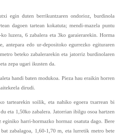
utxi egin duten berrikuntzaren ondorioz, burdinola
artean dagoen tartean kokatuta; mendi-mazela puntu
-ko luzera, 6 zabalera eta 3ko garaierarekin. Horma
ke, antepara edo ur-depositoko egurrezko egituraren
metro beteko zabalerarekin eta jatorriz burdinolaren
eta zepa ugari ikusten da.
aleta handi baten modukoa. Pieza hau eraikin horren
aitekeela dirudi.
 tartearekin soilik, eta nahiko egoera txarrean bi
du eta 1,50ko zabalera. Jatorrian ibilgu osoa hartzen
paz eginiko harri-hormazko hormaz osatuta dago. Bere
 bat zabalagoa, 1,60-1,70 m, eta lurretik metro bete