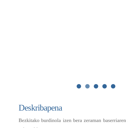
Deskribapena
Bezkitako burdinola izen bera zeraman baserriaren 