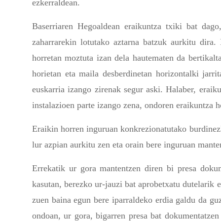
ezkerraldean.
Baserriaren Hegoaldean eraikuntza txiki bat dago,
zaharrarekin lotutako aztarna batzuk aurkitu dira
horretan moztuta izan dela hautematen da bertikalt
horietan eta maila desberdinetan horizontalki jarr
euskarria izango zirenak segur aski. Halaber, eraik
instalazioen parte izango zena, ondoren eraikuntza 
Eraikin horren inguruan konkrezionatutako burdinez
lur azpian aurkitu zen eta orain bere inguruan mante
Errekatik ur gora mantentzen diren bi presa dokum
kasutan, berezko ur-jauzi bat aprobetxatu dutelarik 
zuen baina egun bere iparraldeko erdia galdu da guz
ondoan, ur gora, bigarren presa bat dokumentatzen d