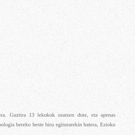
era. Guztira 13 lekukok osatzen dute, eta apenas
ologia bereko beste hiru egiturarekin batera, Ezioko