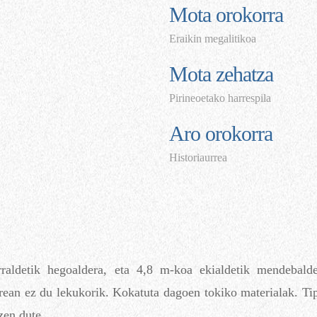
Mota orokorra
Eraikin megalitikoa
Mota zehatza
Pirineoetako harrespila
Aro orokorra
Historiaurrea
arraldetik hegoaldera, eta 4,8 m-koa ekialdetik mendebald
rean ez du lekukorik. Kokatuta dagoen tokiko materialak. Tip
zen dute.