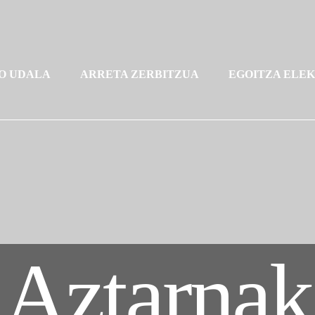
O UDALA
ARRETA ZERBITZUA
EGOITZA ELE
Aztarnak