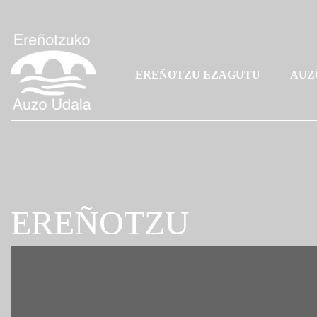
EREÑOTZU EZAGUTU
AUZ
EREÑOTZU