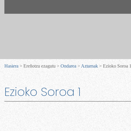
Hasiera
> Ereñotzu ezagutu >
Ondarea
>
Aztarnak
> Ezioko Soroa 
Ezioko Soroa 1