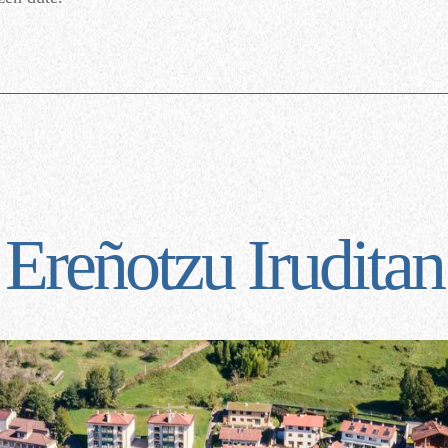
Ereñotzu Iruditan