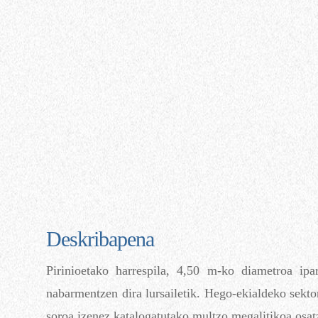
Deskribapena
Pirinioetako harrespila, 4,50 m-ko diametroa ip
nabarmentzen dira lursailetik. Hego-ekialdeko sekto
soroa izenez katalogatutako multzo megalitikoa osat