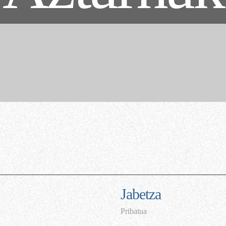
1
Jabetza
Pribatua