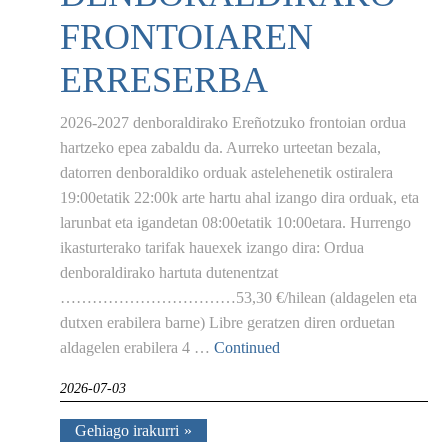
FRONTOIAREN
ERRESERBA
2026-2027 denboraldirako Ereñotzuko frontoian ordua
hartzeko epea zabaldu da. Aurreko urteetan bezala,
datorren denboraldiko orduak astelehenetik ostiralera
19:00etatik 22:00k arte hartu ahal izango dira orduak, eta
larunbat eta igandetan 08:00etatik 10:00etara. Hurrengo
ikasturterako tarifak hauexek izango dira: Ordua
denboraldirako hartuta dutenentzat
……………………………53,30 €/hilean (aldagelen eta
dutxen erabilera barne) Libre geratzen diren orduetan
aldagelen erabilera 4 …
Continued
2026-07-03
Gehiago irakurri