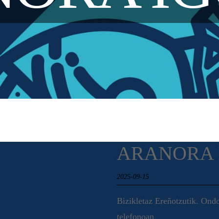
ARANORA 
2025-09-15
Bizikletaz Ereñotzutik. Ond
telefonoan