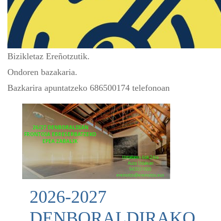
Bizikletaz Ereñotzutik.
Ondoren bazakaria.
Bazkarira apuntatzeko 686500174 telefonoan
2026-2027
DENBORALDIRAKO