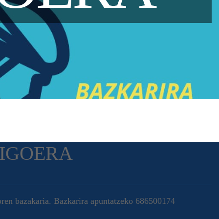
IGOERA
oren bazakaria. Bazkarira apuntatzeko 686500174