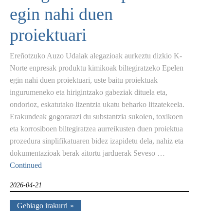
egin nahi duen
proiektuari
Ereñotzuko Auzo Udalak alegazioak aurkeztu dizkio K-
Norte enpresak produktu kimikoak biltegiratzeko Epelen
egin nahi duen proiektuari, uste baitu proiektuak
ingurumeneko eta hirigintzako gabeziak dituela eta,
ondorioz, eskatutako lizentzia ukatu beharko litzatekeela.
Erakundeak gogorarazi du substantzia sukoien, toxikoen
eta korrosiboen biltegiratzea aurreikusten duen proiektua
prozedura sinplifikatuaren bidez izapidetu dela, nahiz eta
dokumentazioak berak aitortu jarduerak Seveso …
Continued
2026-04-21
Gehiago irakurri