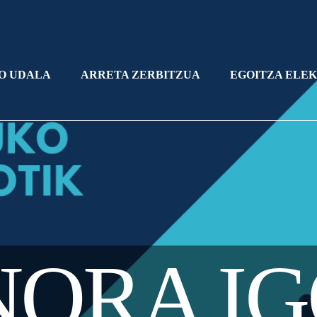
O UDALA
ARRETA ZERBITZUA
EGOITZA ELE
ORA I