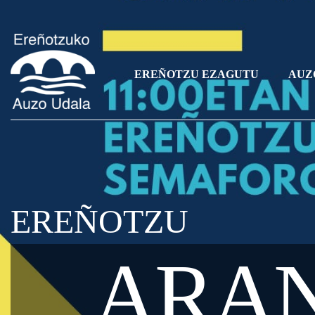
EREÑOTZU EZAGUTU
AUZ
EREÑOTZU
ARAN