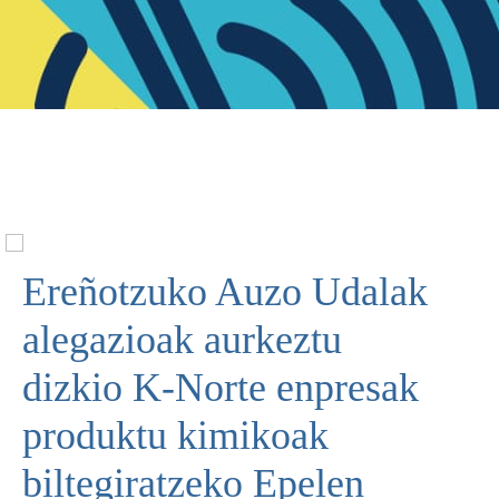
Ereñotzuko Auzo Udalak
alegazioak aurkeztu
dizkio K-Norte enpresak
produktu kimikoak
biltegiratzeko Epelen