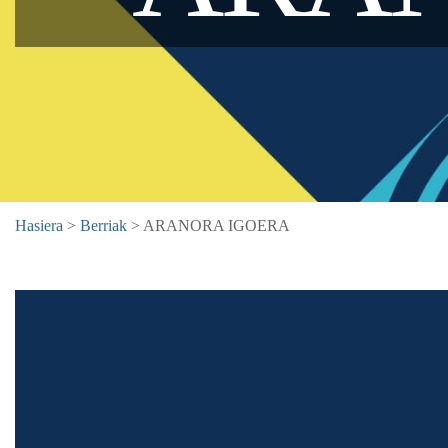
Hasiera
>
Berriak
> ARANORA IGOERA