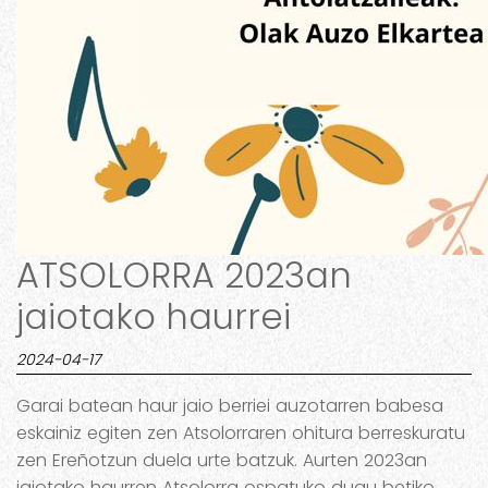
ATSOLORRA 2023an
jaiotako haurrei
2024-04-17
Garai batean haur jaio berriei auzotarren babesa
eskainiz egiten zen Atsolorraren ohitura berreskuratu
zen Ereñotzun duela urte batzuk. Aurten 2023an
jaiotako haurren Atsolorra ospatuko dugu betiko