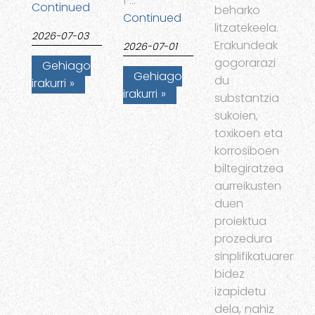
1 …
Continued
beharko
Continued
litzatekeela.
2026-07-03
Erakundeak
2026-07-01
gogorarazi
Gehiago
Gehiago
du
irakurri
irakurri
substantzia
sukoien,
toxikoen eta
korrosiboen
biltegiratzea
aurreikusten
duen
proiektua
prozedura
sinplifikatuaren
bidez
izapidetu
dela, nahiz