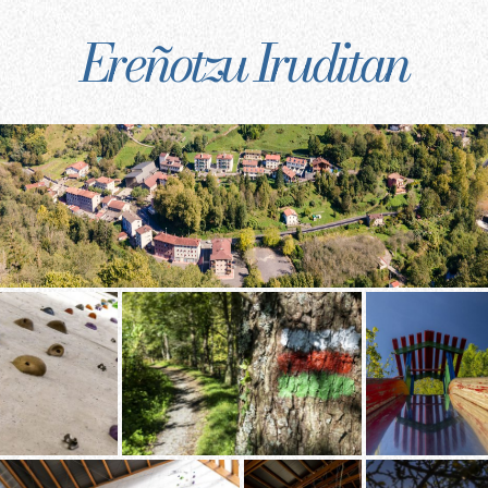
Ereñotzu Iruditan