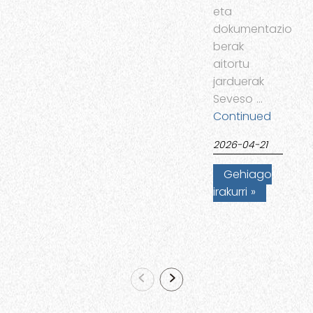
eta
dokumentazioak
berak
aitortu
jarduerak
Seveso …
Continued
2026-04-21
Gehiago
irakurri