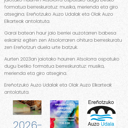
formatua berreskuratuz: musika, merienda eta giro
atsegina. Ereñotzuko Auzo Udalak eta Olak Auzo
Elkarteak antolatuta.
Garai batean haur jaio berriei auzotarren babesa
eskainiz egiten zen Atsolorraren ohitura berreskuratu
zen Ereñotzun duela urte batzuk.
Aurten 2023an jaiotako haurren Atsolorra ospatuko
dugu betiko formatua berreskuratuz: musika,
merienda eta giro atsegina.
Ereñotzuko Auzo Udalak eta Olak Auzo Elkarteak
antolatuta.
2026-