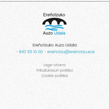
Ereñotzuko Auzo Udala
･
943 55 10 00
･
ereinotzu@ereinotzu.eus
Lege-oharra
Pribatutasun-politika
Cookie-politika