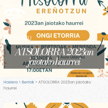
☰
EREÑOTZU
ATSOLORRA 2023an
jaiotako haurrei
Hasiera
>
Berriak
> ATSOLORRA 2023an jaiotako
haurrei