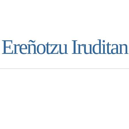
Ereñotzu Iruditan