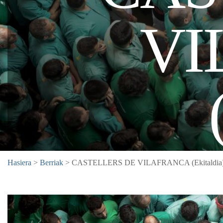
VI
Hasiera
>
Berriak
> CASTELLERS DE VILAFRANCA (Ekitaldia