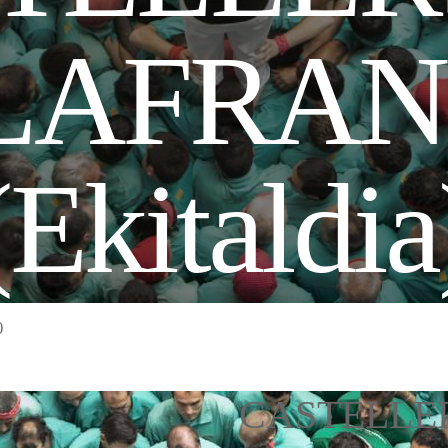
LAFRA
(Ekitaldia
)
CASTELLE