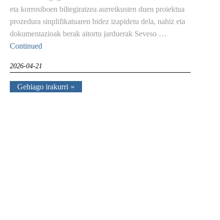
eta korrosiboen biltegiratzea aurreikusten duen proiektua
prozedura sinplifikatuaren bidez izapidetu dela, nahiz eta
dokumentazioak berak aitortu jarduerak Seveso …
Continued
2026-04-21
Gehiago irakurri