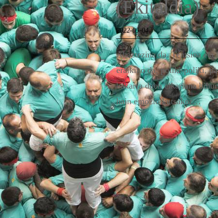
(Ekitaldia)
2022-05-04
Ahaztezina da. Tentsioa eta 
eraikiko da, poliki-poliki, p
bakarra duen elkarlana bihur
hain emozio kutsakor…