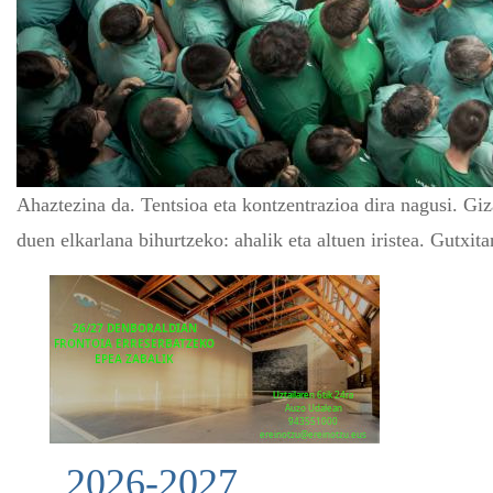
Ahaztezina da. Tentsioa eta kontzentrazioa dira nagusi. Giza
duen elkarlana bihurtzeko: ahalik eta altuen iristea. Gutx
2026-2027