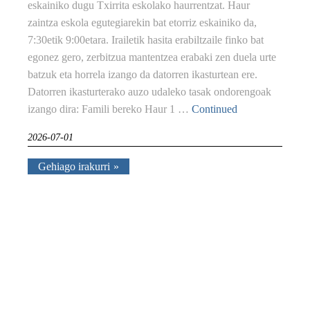
eskainiko dugu Txirrita eskolako haurrentzat. Haur
zaintza eskola egutegiarekin bat etorriz eskainiko da,
7:30etik 9:00etara. Irailetik hasita erabiltzaile finko bat
egonez gero, zerbitzua mantentzea erabaki zen duela urte
batzuk eta horrela izango da datorren ikasturtean ere.
Datorren ikasturterako auzo udaleko tasak ondorengoak
izango dira: Famili bereko Haur 1 …
Continued
2026-07-01
Gehiago irakurri