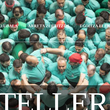
O UDALA
ARRETA ZERBITZUA
EGOITZA ELE
TELLER