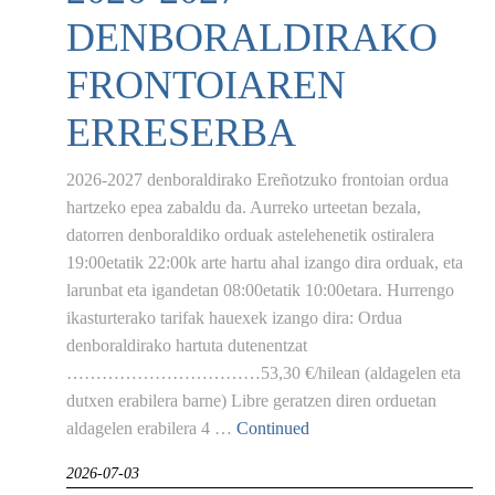
DENBORALDIRAKO
FRONTOIAREN
ERRESERBA
2026-2027 denboraldirako Ereñotzuko frontoian ordua
hartzeko epea zabaldu da. Aurreko urteetan bezala,
datorren denboraldiko orduak astelehenetik ostiralera
19:00etatik 22:00k arte hartu ahal izango dira orduak, eta
larunbat eta igandetan 08:00etatik 10:00etara. Hurrengo
ikasturterako tarifak hauexek izango dira: Ordua
denboraldirako hartuta dutenentzat
……………………………53,30 €/hilean (aldagelen eta
dutxen erabilera barne) Libre geratzen diren orduetan
aldagelen erabilera 4 …
Continued
2026-07-03