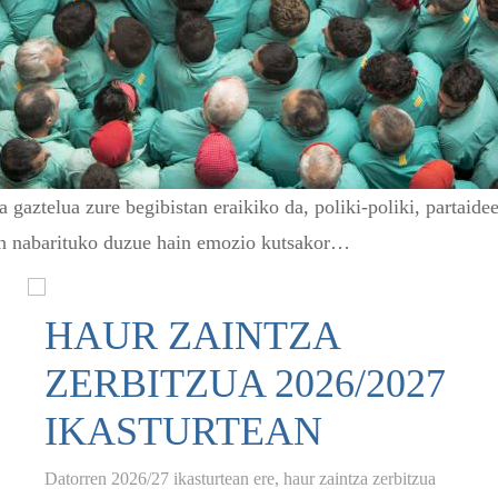
 gaztelua zure begibistan eraikiko da, poliki-poliki, partaide
itan nabarituko duzue hain emozio kutsakor…
HAUR ZAINTZA
ZERBITZUA 2026/2027
IKASTURTEAN
Datorren 2026/27 ikasturtean ere, haur zaintza zerbitzua