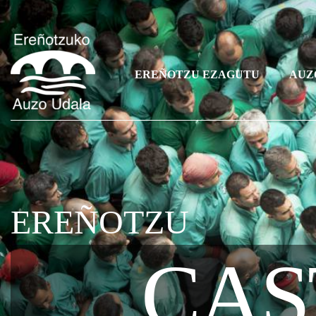
EREÑOTZU EZAGUTU
AUZ
EREÑOTZU
CAS