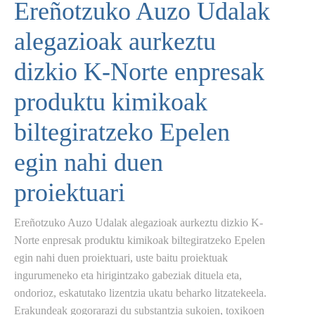
Ereñotzuko Auzo Udalak
alegazioak aurkeztu
dizkio K-Norte enpresak
produktu kimikoak
biltegiratzeko Epelen
egin nahi duen
proiektuari
Ereñotzuko Auzo Udalak alegazioak aurkeztu dizkio K-
Norte enpresak produktu kimikoak biltegiratzeko Epelen
egin nahi duen proiektuari, uste baitu proiektuak
ingurumeneko eta hirigintzako gabeziak dituela eta,
ondorioz, eskatutako lizentzia ukatu beharko litzatekeela.
Erakundeak gogorarazi du substantzia sukoien, toxikoen