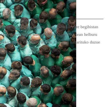
kontzentrazioa dira nagusi. Giza gaztelua zure begibistan
artaideek pertsonak izateari uzten duten bitartean helburu
tzeko: ahalik eta altuen iristea. Gutxitan nabarituko duzue