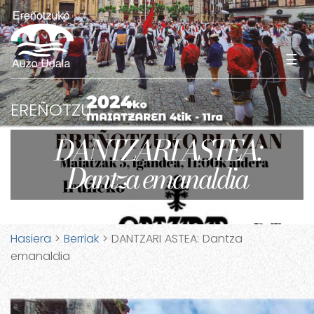
☰
EREÑOTZU
DANTZARI ASTEA:
Dantza emanaldia
Hasiera
>
Berriak
> DANTZARI ASTEA: Dantza
emanaldia