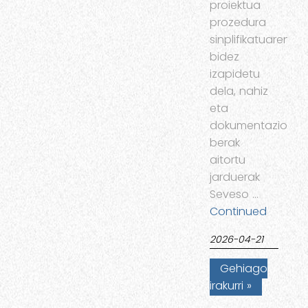
proiektua
prozedura
sinplifikatuaren
bidez
izapidetu
dela, nahiz
eta
dokumentazioak
berak
aitortu
jarduerak
Seveso …
Continued
2026-04-21
Gehiago
irakurri