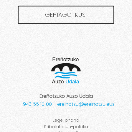
GEHIAGO IKUSI
Ereñotzuko Auzo Udala
･
943 55 10 00
･
ereinotzu@ereinotzu.eus
Lege-oharra
Pribatutasun-politika