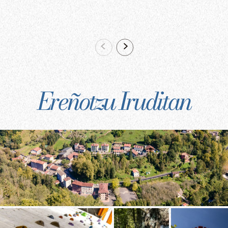
Ereñotzu Iruditan