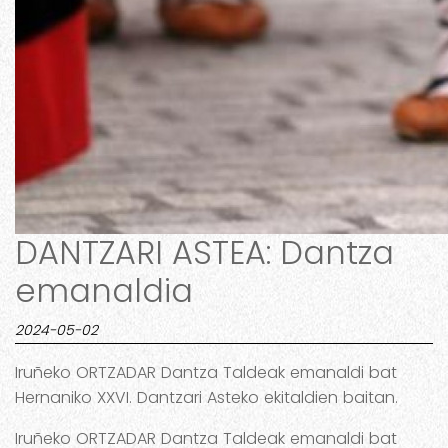
DANTZARI ASTEA: Dantza
emanaldia
2024-05-02
Iruñeko ORTZADAR Dantza Taldeak emanaldi bat
Hernaniko XXVI. Dantzari Asteko ekitaldien baitan.
Iruñeko ORTZADAR Dantza Taldeak emanaldi bat