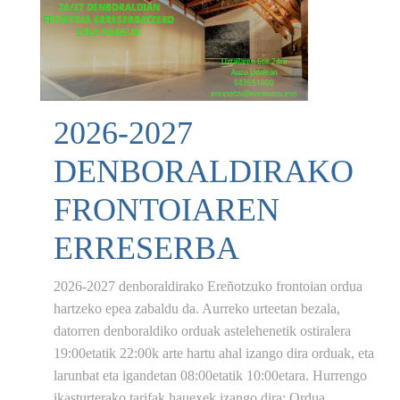
2026-2027
DENBORALDIRAKO
FRONTOIAREN
ERRESERBA
2026-2027 denboraldirako Ereñotzuko frontoian ordua
hartzeko epea zabaldu da. Aurreko urteetan bezala,
datorren denboraldiko orduak astelehenetik ostiralera
19:00etatik 22:00k arte hartu ahal izango dira orduak, eta
larunbat eta igandetan 08:00etatik 10:00etara. Hurrengo
ikasturterako tarifak hauexek izango dira: Ordua