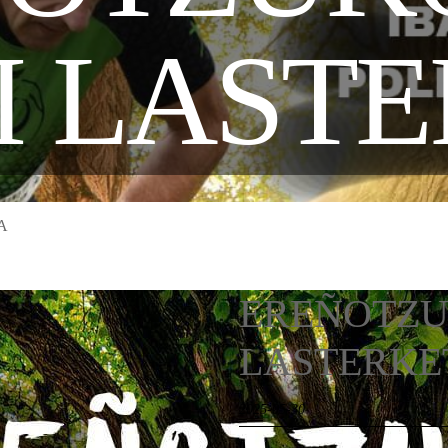
 LAST
A
EREÑOTZUK
LASTERKE
2025-05-30