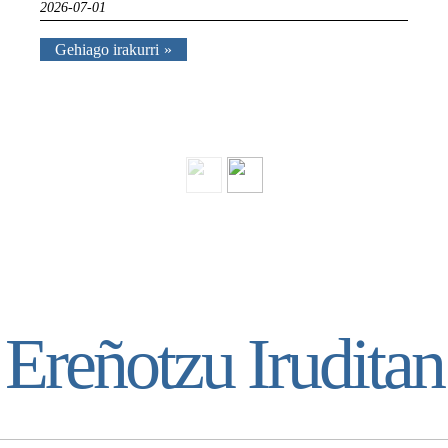
2026-07-01
Gehiago irakurri
Ereñotzu Iruditan