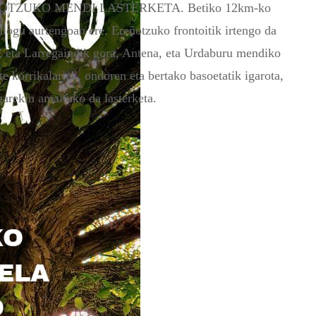
REÑOTZUKO MENDI LASTERKETA. Betiko 12km-ko
diogu aurtengoan ere. Ereñotzuko frontoitik irtengo da
n, eta Larregaindik gora, Antena, eta Urdaburu mendiko
e korrikalariek, ondoren eta bertako basoetatik igarota,
arekin amaituko da lasterketa.