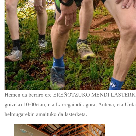
Hemen da berriro ere EREÑOTZUKO MENDI LASTERKETA. Bet
goizeko 10:00etan, eta Larregaindik gora, Antena, eta Urda
helmugarekin amaituko da lasterketa.