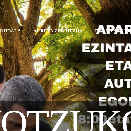
O UDALA
ARRETA ZERBITZUA
EGOITZA ELE
OTZUKO 