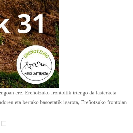
 ere. Ereñotzuko frontoitik irtengo da lasterketa
doren eta bertako basoetatik igarota, Ereñotzuko frontoian