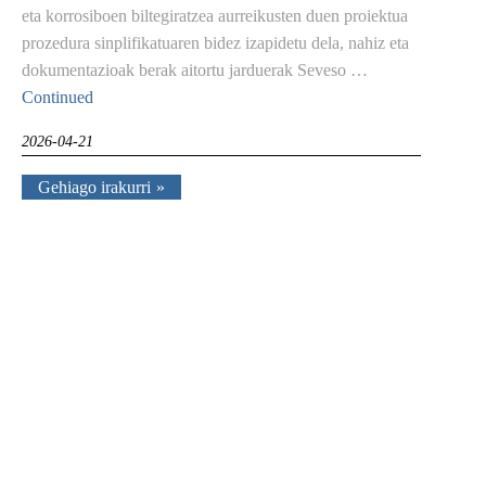
eta korrosiboen biltegiratzea aurreikusten duen proiektua
prozedura sinplifikatuaren bidez izapidetu dela, nahiz eta
dokumentazioak berak aitortu jarduerak Seveso …
Continued
2026-04-21
Gehiago irakurri