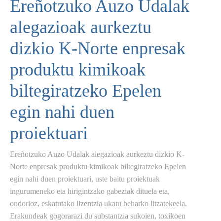
Ereñotzuko Auzo Udalak
alegazioak aurkeztu
dizkio K-Norte enpresak
produktu kimikoak
biltegiratzeko Epelen
egin nahi duen
proiektuari
Ereñotzuko Auzo Udalak alegazioak aurkeztu dizkio K-
Norte enpresak produktu kimikoak biltegiratzeko Epelen
egin nahi duen proiektuari, uste baitu proiektuak
ingurumeneko eta hirigintzako gabeziak dituela eta,
ondorioz, eskatutako lizentzia ukatu beharko litzatekeela.
Erakundeak gogorarazi du substantzia sukoien, toxikoen