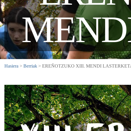
MENDI
Hasiera
>
Berriak
> EREÑOTZUKO XIII. MENDI LASTERKET