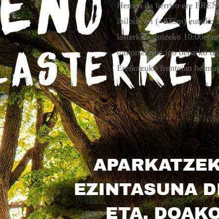
Hemen da berriro ere E
ibilbideari (+835m) eutsiko 
lasterketa goizeko 10:00eta
tontorreraino igo beharko dut
Ereñotzuko frontoian helmug