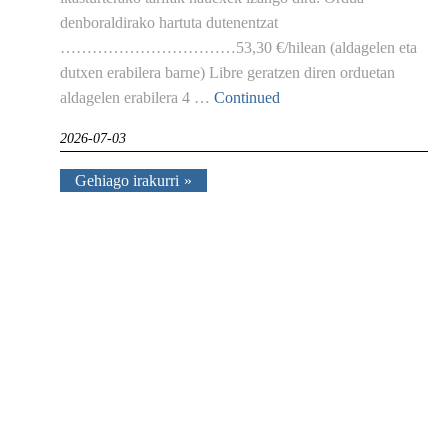
denboraldirako hartuta dutenentzat
……………………………53,30 €/hilean (aldagelen eta
dutxen erabilera barne) Libre geratzen diren orduetan
aldagelen erabilera 4 …
Continued
2026-07-03
Gehiago irakurri