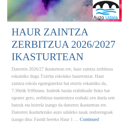
HAUR ZAINTZA
ZERBITZUA 2026/2027
IKASTURTEAN
Datorren 2026/27 ikasturtean ere, haur zaintza zerbitzua
eskainiko dugu Txirrita eskolako haurrentzat. Haur
zaintza eskola egutegiarekin bat etorriz eskainiko da,
7:30etik 9:00etara. Irailetik hasita erabiltzaile finko bat
egonez gero, zerbitzua mantentzea erabaki zen duela urte
batzuk eta horrela izango da datorren ikasturtean ere.
Datorren ikasturterako auzo udaleko tasak ondorengoak
izango dira: Famili bereko Haur 1 …
Continued