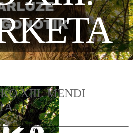
ERKETA
O XIII. MENDI
TA