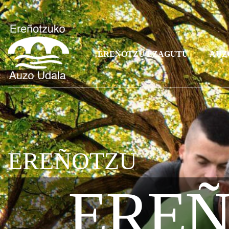
EREÑOTZU EZAGUTU
AUZ
EREÑOTZU
EREÑ