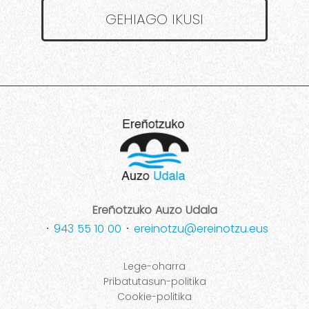
GEHIAGO IKUSI
Ereñotzuko Auzo Udala
･
943 55 10 00
･
ereinotzu@ereinotzu.eus
Lege-oharra
Pribatutasun-politika
Cookie-politika