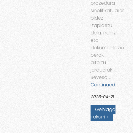
prozedura
sinplifikatuaren
bidez
izapidetu
dela, nahiz
eta
dokumentazioak
berak
aitortu
jarduerak
Seveso …
Continued
2026-04-21
Gehiago
irakurri