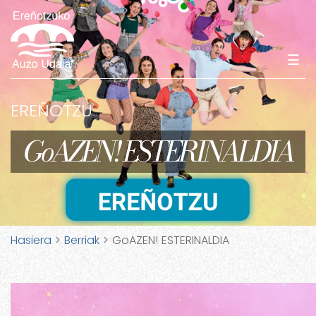
☰
EREÑOTZU
GoAZEN! ESTERINALDIA
Hasiera
>
Berriak
> GoAZEN! ESTERINALDIA