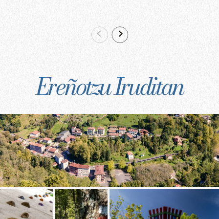
Ereñotzu Iruditan