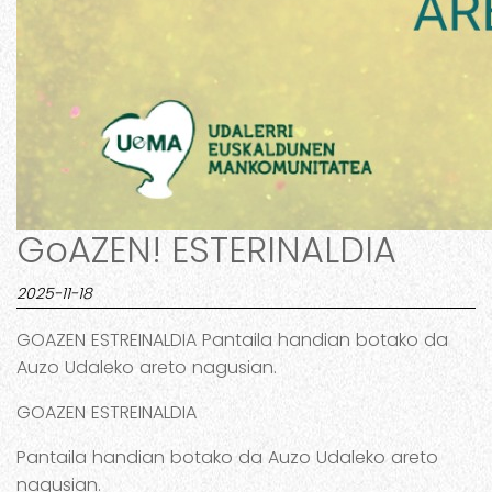
GoAZEN! ESTERINALDIA
2025-11-18
GOAZEN ESTREINALDIA Pantaila handian botako da
Auzo Udaleko areto nagusian.
GOAZEN ESTREINALDIA
Pantaila handian botako da Auzo Udaleko areto
nagusian.