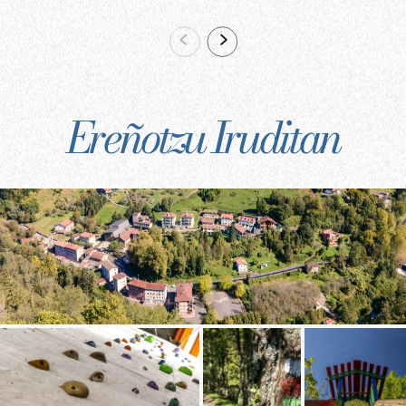
Ereñotzu Iruditan