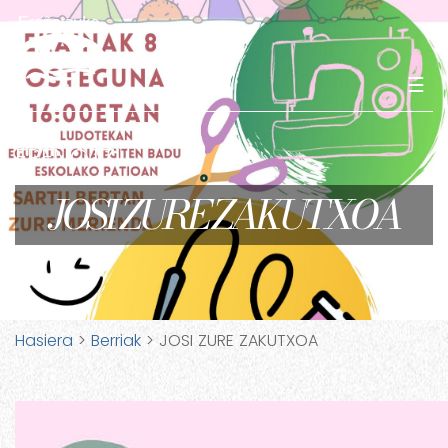
☰
EREÑOTZU
JOSI ZURE ZAKUTXOA
Hasiera
>
Berriak
> JOSI ZURE ZAKUTXOA