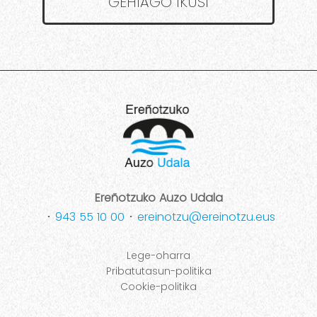
GEHIAGO IKUSI
Ereñotzuko Auzo Udala
･
943 55 10 00
･
ereinotzu@ereinotzu.eus
Lege-oharra
Pribatutasun-politika
Cookie-politika