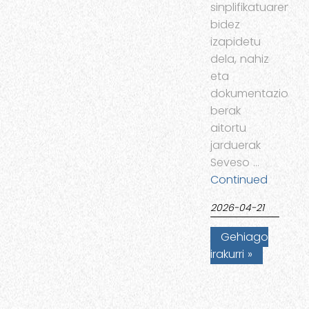
sinplifikatuaren
bidez
izapidetu
dela, nahiz
eta
dokumentazioak
berak
aitortu
jarduerak
Seveso …
Continued
2026-04-21
Gehiago
irakurri