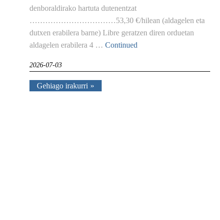
denboraldirako hartuta dutenentzat
……………………………53,30 €/hilean (aldagelen eta
dutxen erabilera barne) Libre geratzen diren orduetan
aldagelen erabilera 4 …
Continued
2026-07-03
Gehiago irakurri