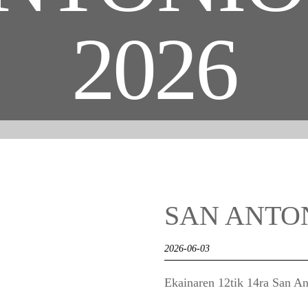
2026
SAN ANTON
2026-06-03
Ekainaren 12tik 14ra San