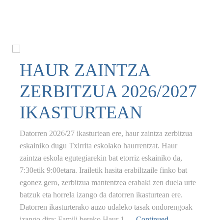
HAUR ZAINTZA
ZERBITZUA 2026/2027
IKASTURTEAN
Datorren 2026/27 ikasturtean ere, haur zaintza zerbitzua
eskainiko dugu Txirrita eskolako haurrentzat. Haur
zaintza eskola egutegiarekin bat etorriz eskainiko da,
7:30etik 9:00etara. Irailetik hasita erabiltzaile finko bat
egonez gero, zerbitzua mantentzea erabaki zen duela urte
batzuk eta horrela izango da datorren ikasturtean ere.
Datorren ikasturterako auzo udaleko tasak ondorengoak
izango dira: Famili bereko Haur 1 …
Continued