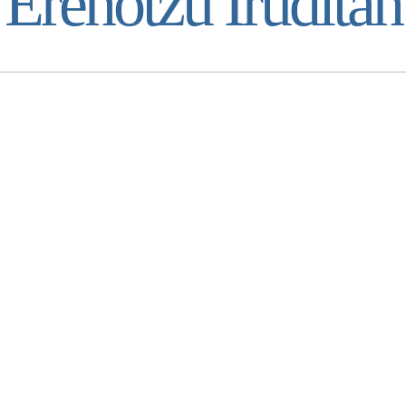
Ereñotzu Iruditan