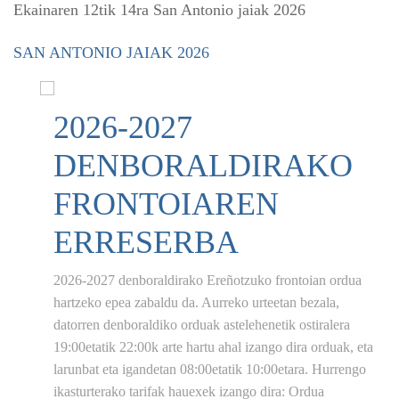
Ekainaren 12tik 14ra San Antonio jaiak 2026
SAN ANTONIO JAIAK 2026
2026-2027
DENBORALDIRAKO
FRONTOIAREN
ERRESERBA
2026-2027 denboraldirako Ereñotzuko frontoian ordua
hartzeko epea zabaldu da. Aurreko urteetan bezala,
datorren denboraldiko orduak astelehenetik ostiralera
19:00etatik 22:00k arte hartu ahal izango dira orduak, eta
larunbat eta igandetan 08:00etatik 10:00etara. Hurrengo
ikasturterako tarifak hauexek izango dira: Ordua