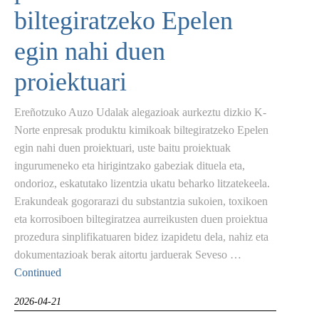
biltegiratzeko Epelen
egin nahi duen
proiektuari
Ereñotzuko Auzo Udalak alegazioak aurkeztu dizkio K-
Norte enpresak produktu kimikoak biltegiratzeko Epelen
egin nahi duen proiektuari, uste baitu proiektuak
ingurumeneko eta hirigintzako gabeziak dituela eta,
ondorioz, eskatutako lizentzia ukatu beharko litzatekeela.
Erakundeak gogorarazi du substantzia sukoien, toxikoen
eta korrosiboen biltegiratzea aurreikusten duen proiektua
prozedura sinplifikatuaren bidez izapidetu dela, nahiz eta
dokumentazioak berak aitortu jarduerak Seveso …
Continued
2026-04-21