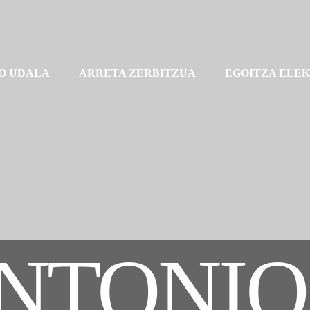
O UDALA
ARRETA ZERBITZUA
EGOITZA ELE
NTONIO