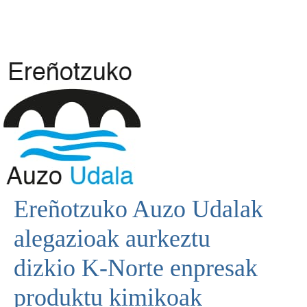
Ereñotzuko Auzo Udalak
alegazioak aurkeztu
dizkio K-Norte enpresak
produktu kimikoak