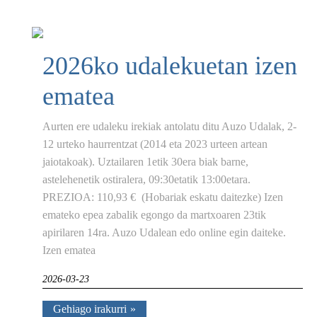
2026ko udalekuetan izen
ematea
Aurten ere udaleku irekiak antolatu ditu Auzo Udalak, 2-
12 urteko haurrentzat (2014 eta 2023 urteen artean
jaiotakoak). Uztailaren 1etik 30era biak barne,
astelehenetik ostiralera, 09:30etatik 13:00etara.
PREZIOA: 110,93 € (Hobariak eskatu daitezke) Izen
emateko epea zabalik egongo da martxoaren 23tik
apirilaren 14ra. Auzo Udalean edo online egin daiteke.
Izen ematea
2026-03-23
Gehiago irakurri