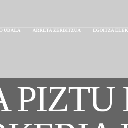
O UDALA
ARRETA ZERBITZUA
EGOITZA ELE
 PIZTU