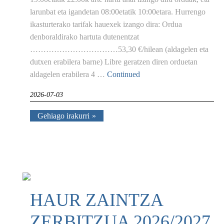
larunbat eta igandetan 08:00etatik 10:00etara. Hurrengo
ikasturterako tarifak hauexek izango dira: Ordua
denboraldirako hartuta dutenentzat
……………………………53,30 €/hilean (aldagelen eta
dutxen erabilera barne) Libre geratzen diren orduetan
aldagelen erabilera 4 …
Continued
2026-07-03
Gehiago irakurri
HAUR ZAINTZA
ZERBITZUA 2026/2027