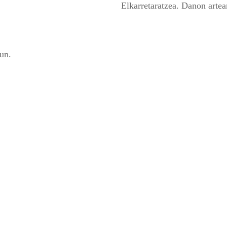
Elkarretaratzea. Danon artea
un.