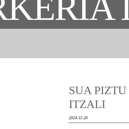
KERIA 
SUA PIZTU
ITZALI
2024-11-20