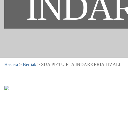
INDAR
Hasiera
>
Berriak
> SUA PIZTU ETA INDARKERIA ITZALI