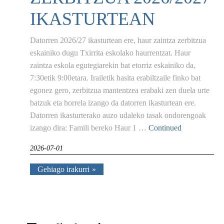
IKASTURTEAN
Datorren 2026/27 ikasturtean ere, haur zaintza zerbitzua
eskainiko dugu Txirrita eskolako haurrentzat. Haur
zaintza eskola egutegiarekin bat etorriz eskainiko da,
7:30etik 9:00etara. Irailetik hasita erabiltzaile finko bat
egonez gero, zerbitzua mantentzea erabaki zen duela urte
batzuk eta horrela izango da datorren ikasturtean ere.
Datorren ikasturterako auzo udaleko tasak ondorengoak
izango dira: Famili bereko Haur 1 …
Continued
2026-07-01
Gehiago irakurri