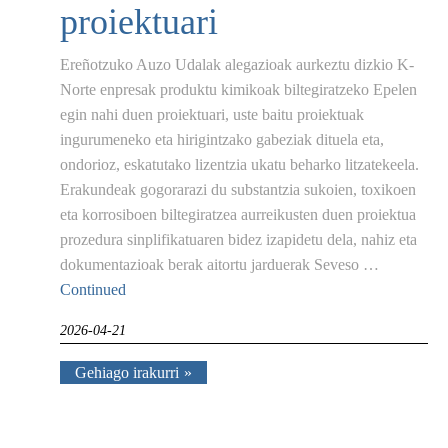
proiektuari
Ereñotzuko Auzo Udalak alegazioak aurkeztu dizkio K-
Norte enpresak produktu kimikoak biltegiratzeko Epelen
egin nahi duen proiektuari, uste baitu proiektuak
ingurumeneko eta hirigintzako gabeziak dituela eta,
ondorioz, eskatutako lizentzia ukatu beharko litzatekeela.
Erakundeak gogorarazi du substantzia sukoien, toxikoen
eta korrosiboen biltegiratzea aurreikusten duen proiektua
prozedura sinplifikatuaren bidez izapidetu dela, nahiz eta
dokumentazioak berak aitortu jarduerak Seveso …
Continued
2026-04-21
Gehiago irakurri