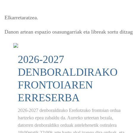
Elkarretaratzea.
Danon artean espazio osasungarriak eta libreak sortu ditzag
2026-2027
DENBORALDIRAKO
FRONTOIAREN
ERRESERBA
2026-2027 denboraldirako Ereñotzuko frontoian ordua
hartzeko epea zabaldu da. Aurreko urteetan bezala,
datorren denboraldiko orduak astelehenetik ostiralera
19:00etatik 22:00k arte hartu ahal izango dira orduak, eta