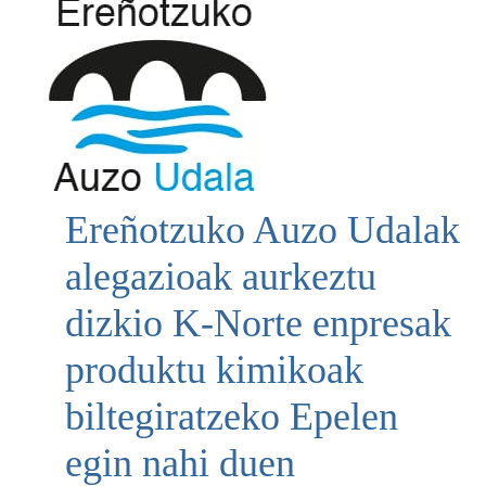
Ereñotzuko Auzo Udalak
alegazioak aurkeztu
dizkio K-Norte enpresak
produktu kimikoak
biltegiratzeko Epelen
egin nahi duen