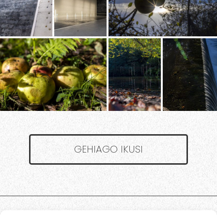
GEHIAGO IKUSI