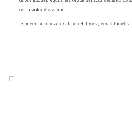
duten guztiek eguna eta ordua zehaztu beharko ditu
nori egokituko zaion.
Izen emeatea auzo udalean telefonoz, email bitartez