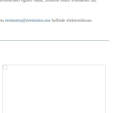
erdinerako egiten bada, zozketa bidez erabakiko da,
eta
ereinotzu@ereinotzu.eus
helbide elektronikoan.