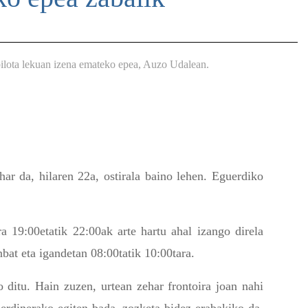
pilota lekuan izena emateko epea, Auzo Udalean.
r da, hilaren 22a, ostirala baino lehen. Eguerdiko
a 19:00etatik 22:00ak arte hartu ahal izango direla
nbat eta igandetan 08:00tatik 10:00tara.
ditu. Hain zuzen, urtean zehar frontoira joan nahi