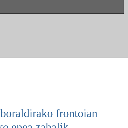
boraldirako frontoian
ko epea zabalik