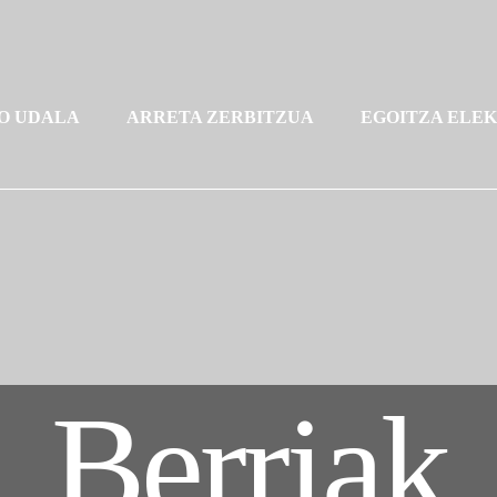
O UDALA
ARRETA ZERBITZUA
EGOITZA ELE
Berriak