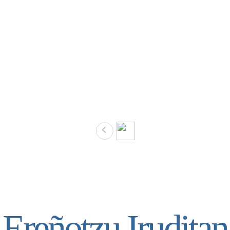
Ereñotzu Iruditan