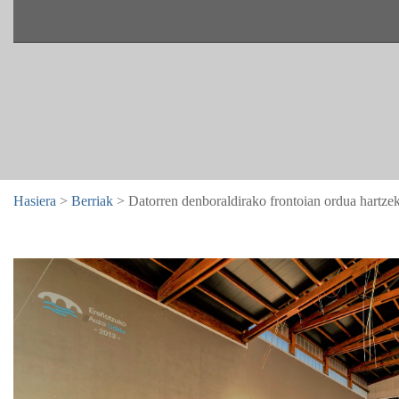
Hasiera
>
Berriak
> Datorren denboraldirako frontoian ordua hartze