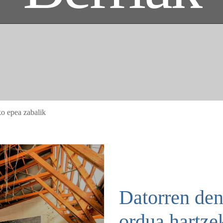
ko epea zabalik
Datorren den
ordua hartze