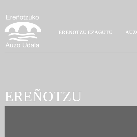
EREÑOTZU EZAGUTU
AUZ
EREÑOTZU