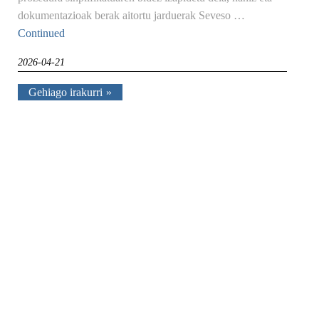
dokumentazioak berak aitortu jarduerak Seveso …
Continued
2026-04-21
Gehiago irakurri