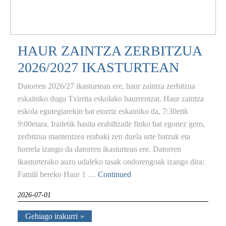
HAUR ZAINTZA ZERBITZUA
2026/2027 IKASTURTEAN
Datorren 2026/27 ikasturtean ere, haur zaintza zerbitzua
eskainiko dugu Txirrita eskolako haurrentzat. Haur zaintza
eskola egutegiarekin bat etorriz eskainiko da, 7:30etik
9:00etara. Irailetik hasita erabiltzaile finko bat egonez gero,
zerbitzua mantentzea erabaki zen duela urte batzuk eta
horrela izango da datorren ikasturtean ere. Datorren
ikasturterako auzo udaleko tasak ondorengoak izango dira:
Famili bereko Haur 1 …
Continued
2026-07-01
Gehiago irakurri