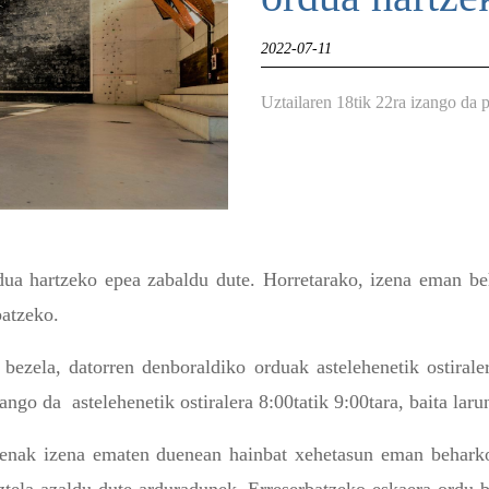
2022-07-11
Uztailaren 18tik 22ra izango da 
ua hartzeko epea zabaldu dute. Horretarako, izena eman beha
batzeko.
bezela, datorren denboraldiko orduak astelehenetik ostiraler
ango da astelehenetik ostiralera 8:00tatik 9:00tara, baita laru
uenak izena ematen duenean hainbat xehetasun eman beharko 