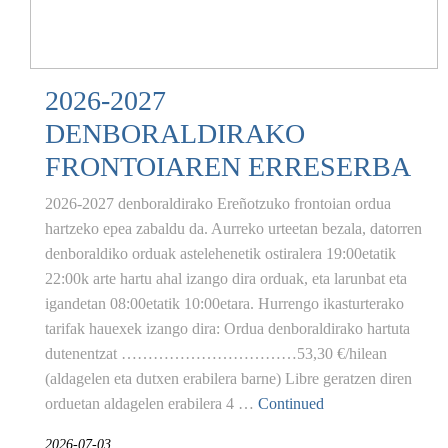
2026-2027
DENBORALDIRAKO
FRONTOIAREN ERRESERBA
2026-2027 denboraldirako Ereñotzuko frontoian ordua
hartzeko epea zabaldu da. Aurreko urteetan bezala, datorren
denboraldiko orduak astelehenetik ostiralera 19:00etatik
22:00k arte hartu ahal izango dira orduak, eta larunbat eta
igandetan 08:00etatik 10:00etara. Hurrengo ikasturterako
tarifak hauexek izango dira: Ordua denboraldirako hartuta
dutenentzat ……………………………53,30 €/hilean
(aldagelen eta dutxen erabilera barne) Libre geratzen diren
orduetan aldagelen erabilera 4 …
Continued
2026-07-03