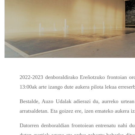
2022-2023 denboraldirako Ereñotzuko frontoian ord
13:00ak arte izango dute aukera pilota lekua erreser
Bestalde, Auzo Udalak adierazi du, aurreko urtean 
arratsaldetan. Eta goizez ere, izen emateko aukera iz
Datorren denboraldian frontoiean entrenatu nahi d