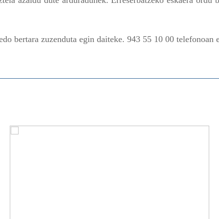
ztela azaldu dute arduradunek. Erreserbatzeko eskaera ordu b
 edo bertara zuzenduta egin daiteke. 943 55 10 00 telefonoan 