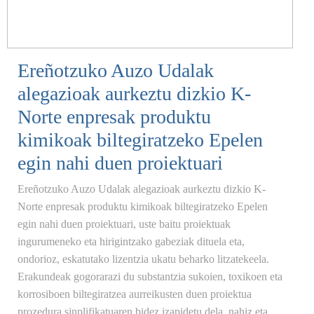
Ereñotzuko Auzo Udalak
alegazioak aurkeztu dizkio K-
Norte enpresak produktu
kimikoak biltegiratzeko Epelen
egin nahi duen proiektuari
Ereñotzuko Auzo Udalak alegazioak aurkeztu dizkio K-
Norte enpresak produktu kimikoak biltegiratzeko Epelen
egin nahi duen proiektuari, uste baitu proiektuak
ingurumeneko eta hirigintzako gabeziak dituela eta,
ondorioz, eskatutako lizentzia ukatu beharko litzatekeela.
Erakundeak gogorarazi du substantzia sukoien, toxikoen eta
korrosiboen biltegiratzea aurreikusten duen proiektua
prozedura sinplifikatuaren bidez izapidetu dela, nahiz eta