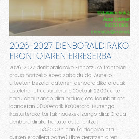
2026-2027 DENBORALDIRAKO
FRONTOIAREN ERRESERBA
2026-2027 denboraldirako Ereñotzuko frontoian
ordua hartzeko epea zabaldu da. Aurreko
urteetan bezala, datorren denboraldiko orduak
astelehenetik ostiralera 19:00etatik 22:00k arte
hartu ahal izango dira orduak, eta larunbat eta
igandetan 08:00etatik 10:00etara. Hurrengo
ikasturterako tarifak hauexek izango dira: Ordua
denboraldirako hartuta dutenentzat
……………………………53,30 €/hilean (aldagelen eta
dutxen erabilera barne) Libre geratzen diren