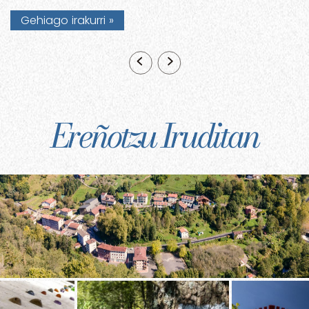
Gehiago irakurri
Ereñotzu Iruditan