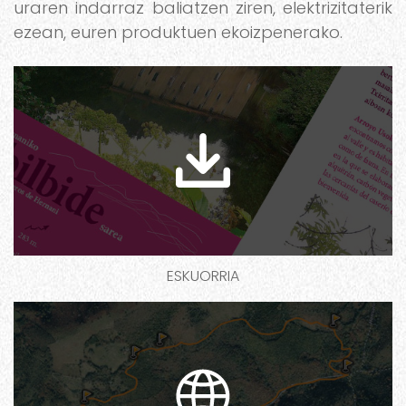
uraren indarraz baliatzen ziren, elektrizitaterik
ezean, euren produktuen ekoizpenerako.
ESKUORRIA