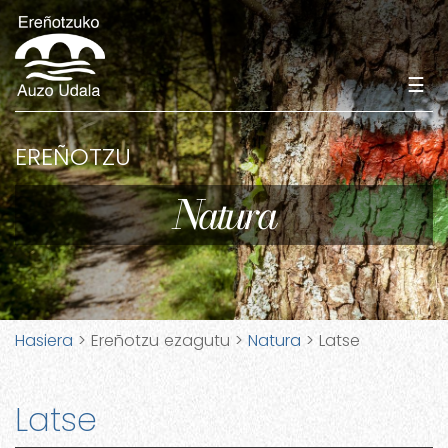
☰
EREÑOTZU
Natura
Hasiera
> Ereñotzu ezagutu >
Natura
> Latse
Latse