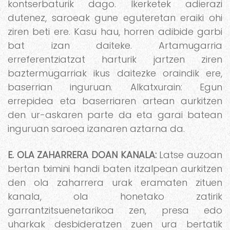
kontserbaturik dago. Ikerketek adierazi
dutenez, saroeak gune eguteretan eraiki ohi
ziren beti ere. Kasu hau, horren adibide garbi
bat izan daiteke. Artamugarria
erreferentziatzat harturik jartzen ziren
baztermugarriak ikus daitezke oraindik ere,
baserrian inguruan. Alkatxurain: Egun
errepidea eta baserriaren artean aurkitzen
den ur-askaren parte da eta garai batean
inguruan saroea izanaren aztarna da.
E. OLA ZAHARRERA DOAN KANALA:
Latse auzoan
bertan tximini handi baten itzalpean aurkitzen
den ola zaharrera urak eramaten zituen
kanala, ola honetako zatirik
garrantzitsuenetarikoa zen, presa edo
uharkak desbideratzen zuen ura bertatik