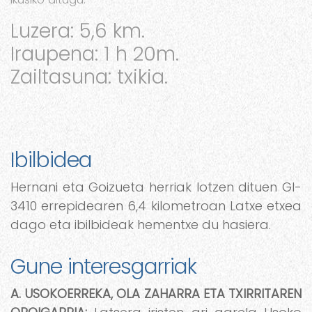
Luzera: 5,6 km.
Iraupena: 1 h 20m.
Zailtasuna: txikia.
Ibilbidea
Hernani eta Goizueta herriak lotzen dituen GI-
3410 errepidearen 6,4 kilometroan Latxe etxea
dago eta ibilbideak hementxe du hasiera.
Gune interesgarriak
A. USOKOERREKA, OLA ZAHARRA ETA TXIRRITAREN