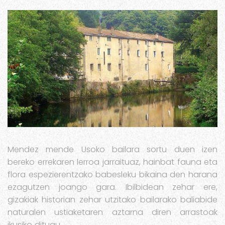
Mendez mende Usoko bailara sortu duen izen
bereko errekaren lerroa jarraituaz, hainbat fauna eta
flora espezierentzako babesleku bikaina den harana
ezagutzen joango gara. Ibilbidean zehar ere,
gizakiak historian zehar utzitako bailarako baliabide
naturalen ustiaketaren aztarna diren arrastoak
ikusiko ditugu.