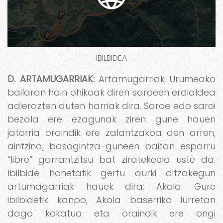
IBILBIDEA
D. ARTAMUGARRIAK:
Artamugarriak Urumeako
bailaran hain ohikoak diren saroeen erdialdea
adierazten duten harriak dira. Saroe edo saroi
bezala ere ezagunak ziren gune hauen
jatorria oraindik ere zalantzakoa den arren,
aintzina, basogintza-guneen baitan esparru
“libre” garrantzitsu bat ziratekeela uste da.
Ibilbide honetatik gertu aurki ditzakegun
artumagarriak hauek dira: Akola: Gure
ibilbidetik kanpo, Akola baserriko lurretan
dago kokatua eta oraindik ere ongi