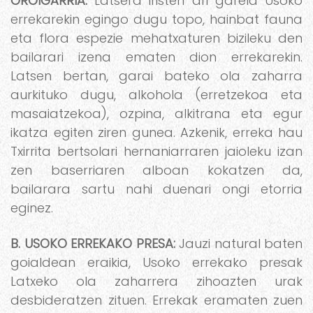
OROIGARRIA:
Latsera iristen ari garela Usoko
errekarekin egingo dugu topo, hainbat fauna
eta flora espezie mehatxaturen bizileku den
bailarari izena ematen dion errekarekin.
Latsen bertan, garai bateko ola zaharra
aurkituko dugu, alkohola (erretzekoa eta
masaiatzekoa), ozpina, alkitrana eta egur
ikatza egiten ziren gunea. Azkenik, erreka hau
Txirrita bertsolari hernaniarraren jaioleku izan
zen baserriaren alboan kokatzen da,
bailarara sartu nahi duenari ongi etorria
eginez.
B. USOKO ERREKAKO PRESA:
Jauzi natural baten
goialdean eraikia, Usoko errekako presak
Latxeko ola zaharrera zihoazten urak
desbideratzen zituen. Errekak eramaten zuen