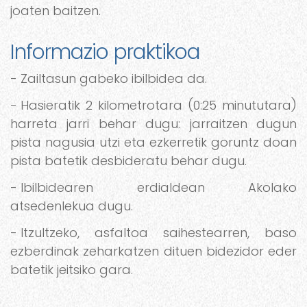
joaten baitzen.
Informazio praktikoa
Zailtasun gabeko ibilbidea da.
Hasieratik 2 kilometrotara (0:25 minututara)
harreta jarri behar dugu: jarraitzen dugun
pista nagusia utzi eta ezkerretik goruntz doan
pista batetik desbideratu behar dugu.
Ibilbidearen erdialdean Akolako
atsedenlekua dugu.
Itzultzeko, asfaltoa saihestearren, baso
ezberdinak zeharkatzen dituen bidezidor eder
batetik jeitsiko gara.