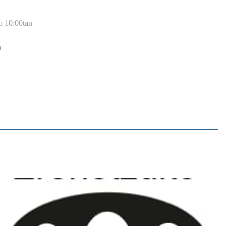
o 10:00tan
n