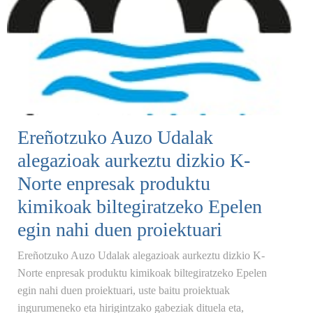
Ereñotzuko Auzo Udalak
alegazioak aurkeztu dizkio K-
Norte enpresak produktu
kimikoak biltegiratzeko Epelen
egin nahi duen proiektuari
Ereñotzuko Auzo Udalak alegazioak aurkeztu dizkio K-
Norte enpresak produktu kimikoak biltegiratzeko Epelen
egin nahi duen proiektuari, uste baitu proiektuak
ingurumeneko eta hirigintzako gabeziak dituela eta,