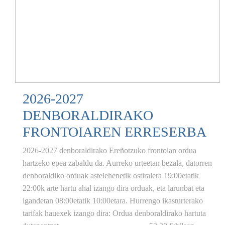
2026-2027
DENBORALDIRAKO
FRONTOIAREN ERRESERBA
2026-2027 denboraldirako Ereñotzuko frontoian ordua
hartzeko epea zabaldu da. Aurreko urteetan bezala, datorren
denboraldiko orduak astelehenetik ostiralera 19:00etatik
22:00k arte hartu ahal izango dira orduak, eta larunbat eta
igandetan 08:00etatik 10:00etara. Hurrengo ikasturterako
tarifak hauexek izango dira: Ordua denboraldirako hartuta