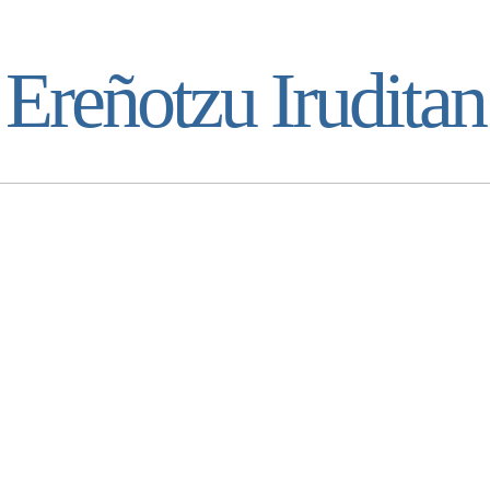
Ereñotzu Iruditan