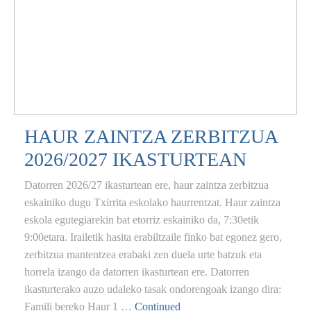
HAUR ZAINTZA ZERBITZUA
2026/2027 IKASTURTEAN
Datorren 2026/27 ikasturtean ere, haur zaintza zerbitzua
eskainiko dugu Txirrita eskolako haurrentzat. Haur zaintza
eskola egutegiarekin bat etorriz eskainiko da, 7:30etik
9:00etara. Irailetik hasita erabiltzaile finko bat egonez gero,
zerbitzua mantentzea erabaki zen duela urte batzuk eta
horrela izango da datorren ikasturtean ere. Datorren
ikasturterako auzo udaleko tasak ondorengoak izango dira:
Famili bereko Haur 1 …
Continued