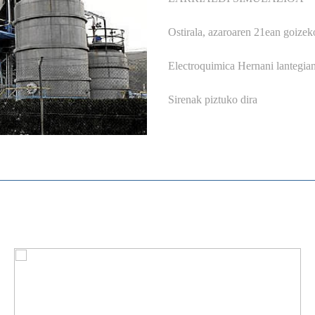
Ostirala, azaroaren 21ean goizek
Electroquimica Hernani lantegia
Sirenak piztuko dira