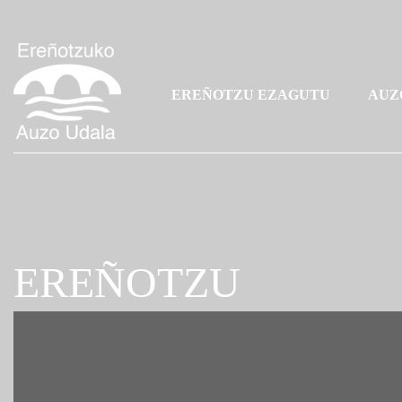
EREÑOTZU EZAGUTU
AUZ
EREÑOTZU