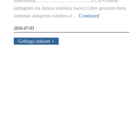
dutenentzat ……………………………53,30 €/hilean
(aldagelen eta dutxen erabilera barne) Libre geratzen diren
orduetan aldagelen erabilera 4 …
Continued
2026-07-03
Gehiago irakurri