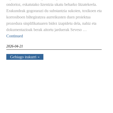
ondorioz, eskatutako lizentzia ukatu beharko litzatekeela.
Erakundeak gogorarazi du substantzia sukoien, toxikoen eta
korrosiboen biltegiratzea aurreikusten duen proiektua
prozedura sinplifikatuaren bidez izapidetu dela, nahiz eta
dokumentazioak berak aitortu jarduerak Seveso …
Continued
2026-04-21
Gehiago irakurri