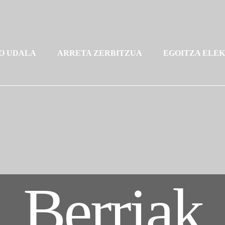
O UDALA
ARRETA ZERBITZUA
EGOITZA ELE
Berriak