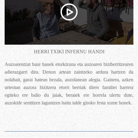
HERRI TXIKI INFERNU HANDI
Auzoarentzat haur hauek etorkizuna eta auzoaren biziberritzearen
adierazgarri dira. Denon artean zaintzeko ardura hartzen da
nolabait, garai batean bezala, auzolanean alegia. Gainera, azken
urteotan auzora bizitzera etorri berriak diren familiei harrera
egiteko ere balio du jaiak, beraiek ere horrela ulertu dute,
auzokide sentitzen laguntzen baitu talde giroko festa xume honek.