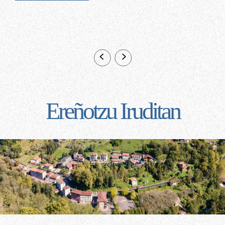
Ereñotzu Iruditan