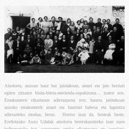
Atsolorra, auzoan haur bat jaiotakoan, amari eta jaio berriari
egiten zitzaien bisita-bilera-merienda-ospakizuna… izaten zen.
Emakumeen elkartasun adierazpena zen; haurra jaiotakoan
auzoko emakumeek amari eta haurrari babesa eta laguntza
adierazteko modua, beraz. Horixe izan da, besteak beste,
Ereñotzuko Auzo Udalak atsolorra berreskuratzeko izan zuen
helburuetako bat, auzotarren arteko elkartasuna eta auzolana