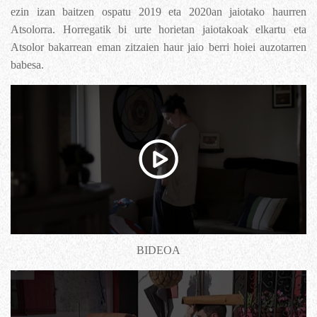
ezin izan baitzen ospatu 2019 eta 2020an jaiotako haurren
Atsolorra. Horregatik bi urte horietan jaiotakoak elkartu eta
Atsolor bakarrean eman zitzaien haur jaio berri hoiei auzotarren
babesa.
BIDEOA