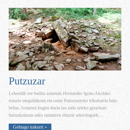
Putzuzar
Lehendik ere badira aztarnak Hernaniko Igoin-
Akolako
estazio
megalitikoan
eta
orain
Putzuzarreko trikuharria batu
behar. Aztarnoi
begira duela lau mila urteko gizarteari
buruzko
tasun asko sumatzen dituzte arkeologoek…
Gehiago irakurri