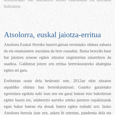
bultzatzea.
Atsolorra
, euskal jaiotza-erritua
Atsolorra Euskal Herriko baserri-giroan errotutako ohitura zaharra
da eta emakumeen auzolana da bere esanahia. Baina bereziki haur
bat jaiotzen zenean egiten zitzaion ongietorrian oinarritzen da
usadioa. Galdutzat jotzen zen erritua berreskuratzeko ahalegina
egiten ari gara.
Ereñotzun orain dela bederatzi urte, 2012an ekin zitzaion
aspaldiko ohitura hau berreskuratzeari. Gaurko garaietako
egoeretara egokitu nahi izan zen eta garai batean etxe bakoitzean
egiten bazen ere, udaberriro aurreko urteko jaiotzen ospakizunak
egun bakar batean eta denak batera egitea erabaki zen. Iazko
Atsolorra berezia izan zen, azken bi urteetan, pandemia dela eta