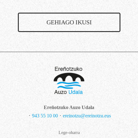
GEHIAGO IKUSI
Ereñotzuko Auzo Udala
･
943 55 10 00
･
ereinotzu@ereinotzu.eus
Lege-oharra