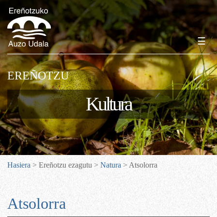
☰
EREÑOTZU
Kultura
Hasiera
> Ereñotzu ezagutu >
Natura
> Atsolorra
Atsolorra